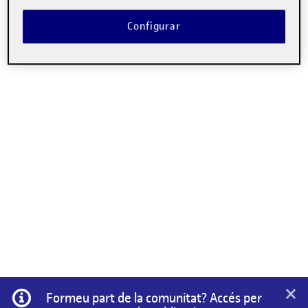
No hi ha comentaris.
Configurar
Heu d'
iniciar la sessió
per escriure un comentari.
×
Informació
Formeu part de la comunitat? Accés per