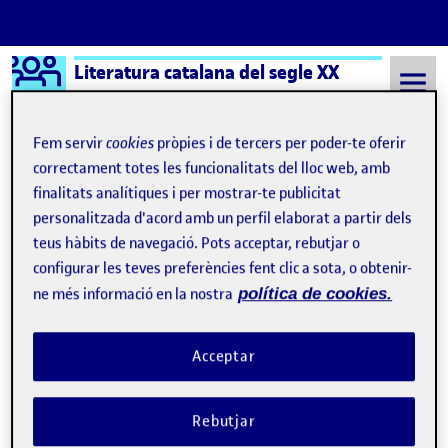
Logo Ágora
Literatura catalana del segle XX
Saltar al contingut
Fem servir
cookies
pròpies i de tercers per poder-te oferir
correctament totes les funcionalitats del lloc web, amb
finalitats analítiques i per mostrar-te publicitat
Semestre 20212 - Aula 1
Cristina Cano Paracolls
personalitzada d'acord amb un perfil elaborat a partir dels
Cristina Cano Paracolls
teus hàbits de navegació. Pots acceptar, rebutjar o
configurar les teves preferències fent clic a sota, o obtenir-
ne més informació en la nostra
política de cookies.
Sense títol
Publicat per
Publicat per
Cristina Cano Paracolls
Acceptar
Visibilitat:
Data de publicació
el Sense títol
Públic
-
20 Febr. 2022
-
comentari
CONTRIBUTION
0
EL SENSE TÍTOL
DEBAT
Rebutjar