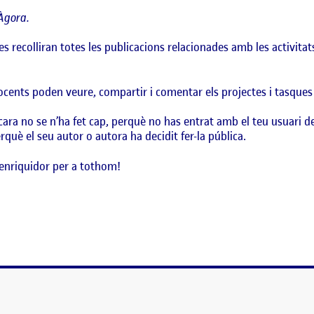
Àgora.
es recolliran totes les publicacions relacionades amb les activita
docents poden veure, compartir i comentar els projectes i tasques
ara no se n’ha fet cap, perquè no has entrat amb el teu usuari d
què el seu autor o autora ha decidit fer-la pública.
enriquidor per a tothom!