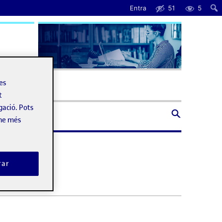
Entra
51
5
uda
les
t
gació. Pots
-ne més
rar