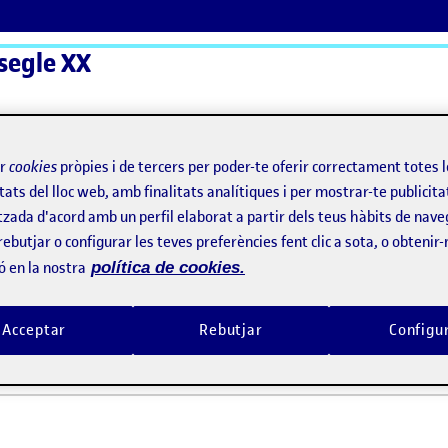
 segle XX
ActiFolios
Aj
ir
cookies
pròpies i de tercers per poder-te oferir correctament totes 
tats del lloc web, amb finalitats analítiques i per mostrar-te publicita
tzada d'acord amb un perfil elaborat a partir dels teus hàbits de nave
rebutjar o configurar les teves preferències fent clic a sota, o obtenir
ó en la nostra
política de cookies.
 benvingudes!
Acceptar
Rebutjar
Configu
2021 11:10 pm