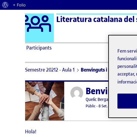
Quant al WordPress
+ Folio
Logo Ágora
Literatura catalana del
Saltar al contingut
Participants
Fem serv
funcionali
personali
Semestre 20212 - Aula 1
Benvinguts i benvingudes!
acceptar, 
informaci
Benvinguts i
Publicat per
Publicat per
Quelic Berga Carreras
Visibilitat:
Data de publicació
8 setembre, 
Públic
-
8 Set. 2021
Hola!