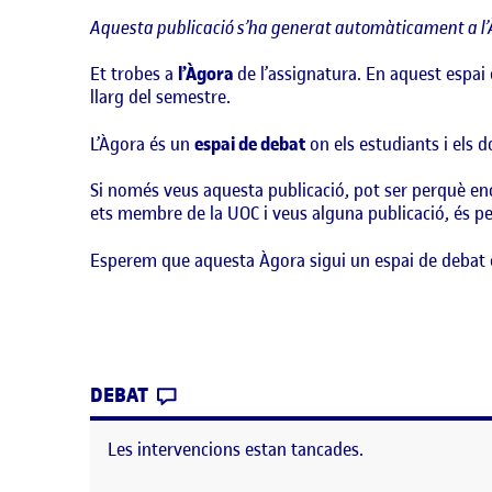
Aquesta publicació s’ha generat automàticament a l’
Et trobes a
l’Àgora
de l’assignatura. En aquest espai 
llarg del semestre.
L’Àgora és un
espai de debat
on els estudiants i els 
Si només veus aquesta publicació, pot ser perquè enc
ets membre de la UOC i veus alguna publicació, és per
Esperem que aquesta Àgora sigui un espai de debat 
CONTRIBUTION
0
EL BENVINGUTS I BENVINGUDES!
DEBAT
Les intervencions estan tancades.