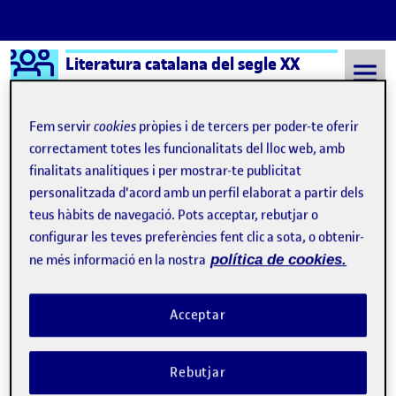
Logo Ágora
Literatura catalana del segle XX
Saltar al contingut
Fem servir
cookies
pròpies i de tercers per poder-te oferir
correctament totes les funcionalitats del lloc web, amb
finalitats analítiques i per mostrar-te publicitat
Semestre 20212 - Aula 1
Quelic Berga Carreras
personalitzada d'acord amb un perfil elaborat a partir dels
Quelic Berga Carreras
teus hàbits de navegació. Pots acceptar, rebutjar o
configurar les teves preferències fent clic a sota, o obtenir-
ne més informació en la nostra
política de cookies.
Benvinguts i benvingudes!
Publicat per
Publicat per
Quelic Berga Carreras
Visibilitat:
Data de publicació
8 setembre, 2021 11:10 pm
Públic
-
8 Set. 2021
Acceptar
Rebutjar