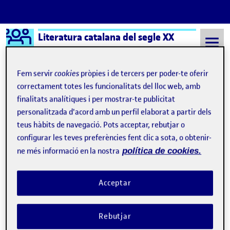
Logo Ágora
Literatura catalana del segle XX
Saltar al contingut
Fem servir
cookies
pròpies i de tercers per poder-te oferir
correctament totes les funcionalitats del lloc web, amb
finalitats analítiques i per mostrar-te publicitat
Semestre 20212 - Aula 1
20 Febrer, 2022
personalitzada d'acord amb un perfil elaborat a partir dels
20 Febrer, 2022
teus hàbits de navegació. Pots acceptar, rebutjar o
configurar les teves preferències fent clic a sota, o obtenir-
ne més informació en la nostra
política de cookies.
Sense títol
Publicat per
Publicat per
Cristina Cano Paracolls
Acceptar
Visibilitat:
Data de publicació
el Sense títol
Públic
-
20 Febr. 2022
-
comentari
CONTRIBUTION
0
EL SENSE TÍTOL
DEBAT
Rebutjar