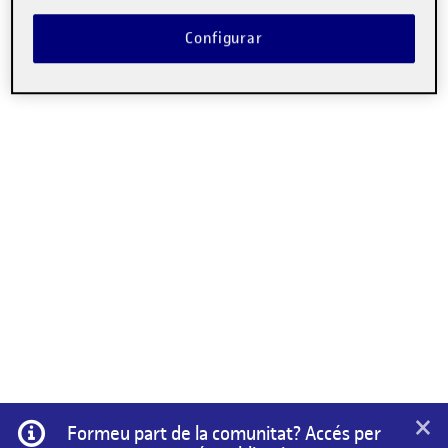
No hi ha comentaris.
Configurar
Heu d'
iniciar la sessió
per escriure un comentari.
×
Informació
Formeu part de la comunitat? Accés per