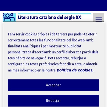
Logo Ágora
Literatura catalana del segle XX
Saltar al contingut
Fem servir
cookies
pròpies i de tercers per poder-te oferir
correctament totes les funcionalitats del lloc web, amb
finalitats analítiques i per mostrar-te publicitat
Semestre 20212 - Aula 1
7 Maig, 2022
personalitzada d'acord amb un perfil elaborat a partir dels
7 Maig, 2022
teus hàbits de navegació. Pots acceptar, rebutjar o
configurar les teves preferències fent clic a sota, o obtenir-
ne més informació en la nostra
política de cookies.
Reflexió Incerta glòria
Publicat per
Publicat per
Maria Rosa Nonell Valle
Visibilitat:
Data de publicació
el Reflexió Incerta glòria
Públic
-
7 Maig 2022
-
comentari
Acceptar
4. Literatura, guerra i conflicte personal …
Rebutjar