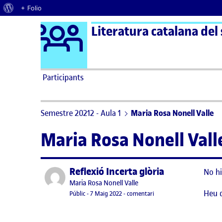
Quant al WordPress
+ Folio
Logo Ágora
Literatura catalana del
Saltar al contingut
Participants
Semestre 20212 - Aula 1
Maria Rosa Nonell Valle
Maria Rosa Nonell Vall
Reflexió Incerta glòria
Publicat per
No hi
Publicat per
Maria Rosa Nonell Valle
Heu 
Visibilitat:
Data de publicació
el Reflexió Incerta glòria
Públic
-
7 Maig 2022
-
comentari