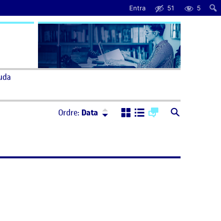
Entra
51
5
uda
Ordre:
Descendent
Ordre:
Data