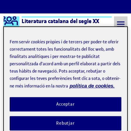
Logo Ágora
Literatura catalana del segle XX
Saltar al contingut
Fem servir
cookies
pròpies i de tercers per poder-te oferir
correctament totes les funcionalitats del lloc web, amb
finalitats analítiques i per mostrar-te publicitat
Semestre 20212 - Aula 1
7 Maig, 2022
personalitzada d'acord amb un perfil elaborat a partir dels
7 Maig, 2022
teus hàbits de navegació. Pots acceptar, rebutjar o
configurar les teves preferències fent clic a sota, o obtenir-
ne més informació en la nostra
política de cookies.
Reflexió Incerta glòria
Publicat per
Publicat per
Maria Rosa Nonell Valle
Visibilitat:
Data de publicació
el Reflexió Incerta glòria
Públic
-
7 Maig 2022
-
comentari
Acceptar
4. Literatura, guerra i conflicte personal …
Rebutjar