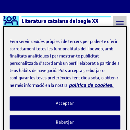
Logo Ágora
Literatura catalana del segle XX
Saltar al contingut
Fem servir
cookies
pròpies i de tercers per poder-te oferir
correctament totes les funcionalitats del lloc web, amb
finalitats analítiques i per mostrar-te publicitat
Semestre 20212 - Aula 1
21 Maig, 2023
personalitzada d'acord amb un perfil elaborat a partir dels
21 Maig, 2023
teus hàbits de navegació. Pots acceptar, rebutjar o
configurar les teves preferències fent clic a sota, o obtenir-
ne més informació en la nostra
política de cookies.
PAC4 INCERTA GLÒRIA – ROGER ANGLÈS
Publicat per
Publicat per
Roger Anglès Devesa
Visibilitat:
Data de publicació
5 juny, 2023 7:55 pm
el PAC4 INCERTA GLÒRIA – ROGER 
Públic
-
21 Maig 2023
-
comentari
Acceptar
Bibliografia: Molas, J. & Triadú, J. “La literatura catalana durant la
guerra civil” (Enregistrament. Ateneu Barcelonès, 1986).
Rebutjar
Campillo i Guajardo, M. “La guerra civil en la narrativa catalana”.
Catalan Historical Review, 2011, pàg. 257-268. Campillo, M. &