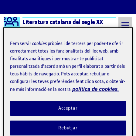
Logo Ágora
Literatura catalana del segle XX
Saltar al contingut
Fem servir
cookies
pròpies i de tercers per poder-te oferir
correctament totes les funcionalitats del lloc web, amb
finalitats analítiques i per mostrar-te publicitat
Semestre 20212 - Aula 1
Roger Anglès Devesa
personalitzada d'acord amb un perfil elaborat a partir dels
Roger Anglès Devesa
teus hàbits de navegació. Pots acceptar, rebutjar o
configurar les teves preferències fent clic a sota, o obtenir-
ne més informació en la nostra
política de cookies.
PAC4 INCERTA GLÒRIA – ROGER ANGLÈS
Publicat per
Publicat per
Roger Anglès Devesa
Visibilitat:
Data de publicació
5 juny, 2023 7:55 pm
el PAC4 INCERTA GLÒRIA – ROGER 
Públic
-
21 Maig 2023
-
comentari
Acceptar
Bibliografia: Molas, J. & Triadú, J. “La literatura catalana durant la
guerra civil” (Enregistrament. Ateneu Barcelonès, 1986).
Rebutjar
Campillo i Guajardo, M. “La guerra civil en la narrativa catalana”.
Catalan Historical Review, 2011, pàg. 257-268. Campillo, M. &