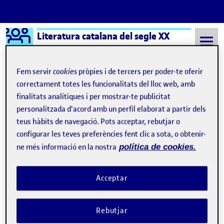
Logo Ágora
Literatura catalana del segle XX
Saltar al contingut
Fem servir
cookies
pròpies i de tercers per poder-te oferir
correctament totes les funcionalitats del lloc web, amb
finalitats analítiques i per mostrar-te publicitat
Semestre 20212 - Aula 1
Roger Anglès Devesa
personalitzada d'acord amb un perfil elaborat a partir dels
Roger Anglès Devesa
teus hàbits de navegació. Pots acceptar, rebutjar o
configurar les teves preferències fent clic a sota, o obtenir-
ne més informació en la nostra
política de cookies.
PAC4 INCERTA GLÒRIA – ROGER ANGLÈS
Publicat per
Publicat per
Roger Anglès Devesa
Visibilitat:
Data de publicació
5 juny, 2023 7:55 pm
el PAC4 INCERTA GLÒRIA – ROGER 
Públic
-
21 Maig 2023
-
comentari
Acceptar
Bibliografia: Molas, J. & Triadú, J. “La literatura catalana durant la
guerra civil” (Enregistrament. Ateneu Barcelonès, 1986).
Rebutjar
Campillo i Guajardo, M. “La guerra civil en la narrativa catalana”.
Catalan Historical Review, 2011, pàg. 257-268. Campillo, M. &