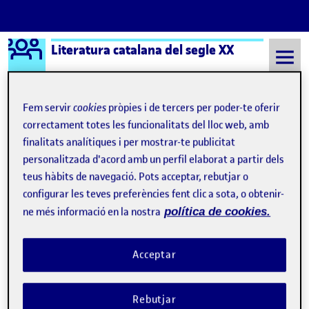
Logo Ágora
Literatura catalana del segle XX
Saltar al contingut
Fem servir
cookies
pròpies i de tercers per poder-te oferir
correctament totes les funcionalitats del lloc web, amb
Semestre 20212 - Aula 1
8 Setembre, 2021
finalitats analítiques i per mostrar-te publicitat
personalitzada d'acord amb un perfil elaborat a partir dels
8 Setembre, 2021
teus hàbits de navegació. Pots acceptar, rebutjar o
configurar les teves preferències fent clic a sota, o obtenir-
ne més informació en la nostra
política de cookies.
Acceptar
Rebutjar