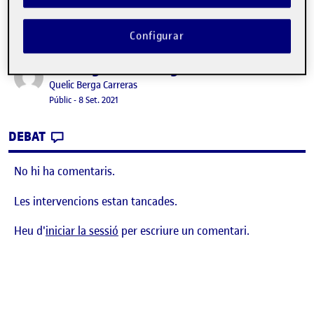
Configurar
Benvinguts i benvingudes!
Publicat per
Publicat per
Quelic Berga Carreras
Visibilitat:
Data de publicació
8 setembre, 2021 11:10 pm
Públic
-
8 Set. 2021
CONTRIBUTION
0
EL BENVINGUTS I BENVINGUDES!
DEBAT
No hi ha comentaris.
Les intervencions estan tancades.
Heu d'
iniciar la sessió
per escriure un comentari.