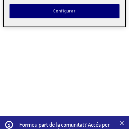
No hi ha comentaris.
Configurar
Heu d'
iniciar la sessió
per escriure un comentari.
×
Informació
Formeu part de la comunitat? Accés per