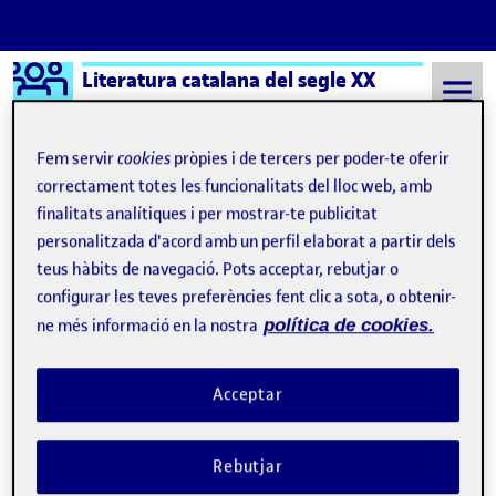
Logo Ágora
Literatura catalana del segle XX
Saltar al contingut
Fem servir
cookies
pròpies i de tercers per poder-te oferir
correctament totes les funcionalitats del lloc web, amb
finalitats analítiques i per mostrar-te publicitat
Semestre 20212 - Aula 1
21 Maig, 2023
personalitzada d'acord amb un perfil elaborat a partir dels
21 Maig, 2023
teus hàbits de navegació. Pots acceptar, rebutjar o
configurar les teves preferències fent clic a sota, o obtenir-
ne més informació en la nostra
política de cookies.
PAC4 INCERTA GLÒRIA – ROGER ANGLÈS
Publicat per
Publicat per
Roger Anglès Devesa
Acceptar
Visibilitat:
Data de publicació
5 juny, 2023 7:55 pm
el PAC4 INCERTA GLÒRIA – ROGER A
Públic
-
21 Maig 2023
-
comentari
CONTRIBUTION
0
EL PAC4 INCERTA GLÒRIA – ROGER ANGLÈS
DEBAT
Rebutjar