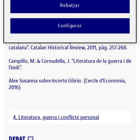
Bibliografia:
Rebutjar
Molas, J. & Triadú, J. “La literatura catalana durant la
guerra civil” (Enregistrament. Ateneu Barcelonès, 1986).
Configurar
Error on kaltura services.
Campillo i Guajardo, M. “La guerra civil en la narrativa
catalana”. Catalan Historical Review, 2011, pàg. 257-268.
Campillo, M. & Cornudella, J. “Literatura de la guerra i de
l’exili”.
Àlex Susanna sobre
Incerta Glòria
. (Cercle d’Economia,
2016)
4. Literatura, guerra i conflicte personal
CONTRIBUTION
0
EL PAC4 INCERTA GLÒRIA – ROGER ANGLÈ
DEBAT