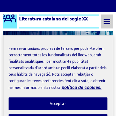
Logo Ágora
Literatura catalana del segle XX
Saltar al contingut
Fem servir
cookies
pròpies i de tercers per poder-te oferir
Semestre 20212 - Aula 1
21 Maig, 2023
correctament totes les funcionalitats del lloc web, amb
21 Maig, 2023
finalitats analítiques i per mostrar-te publicitat
personalitzada d'acord amb un perfil elaborat a partir dels
teus hàbits de navegació. Pots acceptar, rebutjar o
PAC4 INCERTA GLÒRIA – ROGER ANGLÈS
configurar les teves preferències fent clic a sota, o obtenir-
Publicat per
expa
Publicat per
Roger Anglès Devesa
ne més informació en la nostra
política de cookies.
Visibilitat:
Data de publicació
5 juny, 2023 7:55 pm
el PAC4 INCERTA GLÒRIA – ROGER 
Públic
-
21 Maig 2023
-
comentari
Acceptar