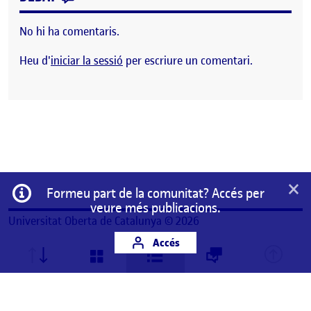
No hi ha comentaris.
Heu d'
iniciar la sessió
per escriure un comentari.
×
Informació
Formeu part de la comunitat? Accés per
veure més publicacions.
Universitat Oberta de Catalunya © 2026
Accés
Aquest és un espai de treball personal d'un/a
estudiant de la Universitat Oberta de Catalunya.