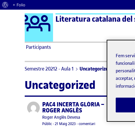
Quant al WordPress
+ Folio
Logo Ágora
Literatura catalana del
Saltar al contingut
Participants
Fem serv
funcionali
Semestre 20212 - Aula 1
Uncategorized
personali
acceptar, 
Uncategorized
informaci
PAC4 INCERTA GLÒRIA –
Publicat per
No hi
ROGER ANGLÈS
Heu 
Publicat per
Roger Anglès Devesa
Visibilitat:
Data de publicació
5 juny, 2023 7:55 pm
el PAC4 INCERTA GLÒRI
Públic
-
21 Maig 2023
-
comentari