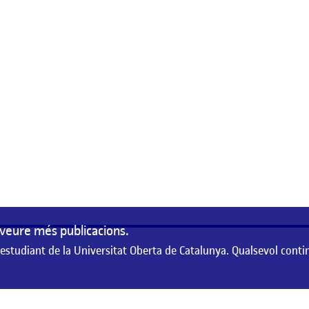
veure més publicacions.
 estudiant de la Universitat Oberta de Catalunya. Qualsevol conti
de la Universitat Oberta de Catalunya. Qualsevol contingut publicat en aque