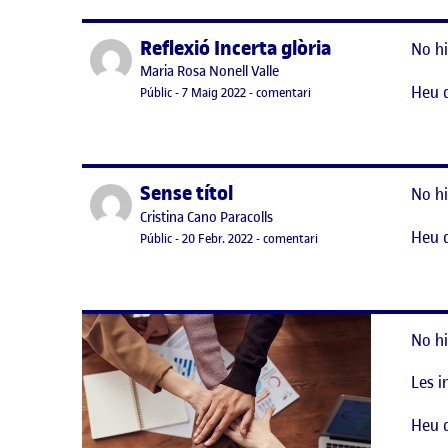
Reflexió Incerta glòria
Publicat per
No hi
Publicat per
Maria Rosa Nonell Valle
Heu 
Visibilitat:
Data de publicació
el Reflexió Incerta glòria
Públic
-
7 Maig 2022
-
comentari
Sense títol
Publicat per
No hi
Publicat per
Cristina Cano Paracolls
Heu 
Visibilitat:
Data de publicació
el Sense títol
Públic
-
20 Febr. 2022
-
comentari
No hi
Les i
Heu 