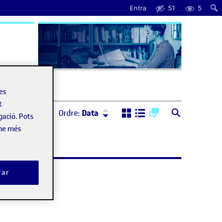
Entra
51
5
uda
les
t
Ordre:
Descendent
Ordre:
Data
gació. Pots
-ne més
rar