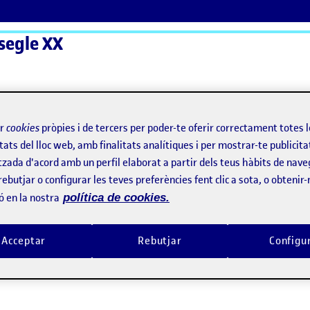
 segle XX
ActiFolios
Aj
ir
cookies
pròpies i de tercers per poder-te oferir correctament totes 
tats del lloc web, amb finalitats analítiques i per mostrar-te publicita
tzada d'acord amb un perfil elaborat a partir dels teus hàbits de nave
rebutjar o configurar les teves preferències fent clic a sota, o obtenir
ó en la nostra
política de cookies.
 ha comentaris.
Acceptar
Rebutjar
Configu
d'
iniciar la sessió
per escriure un comentari.
A – ROGER ANGLÈS