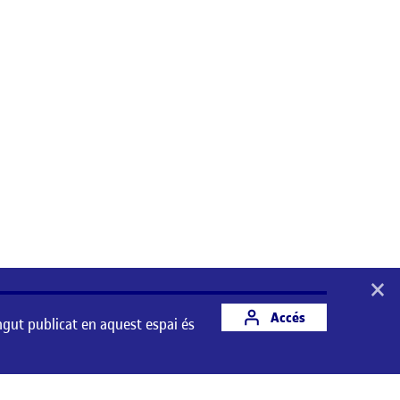
×
Accés
ngut publicat en aquest espai és
st espai és responsabilitat del seu autor/a.