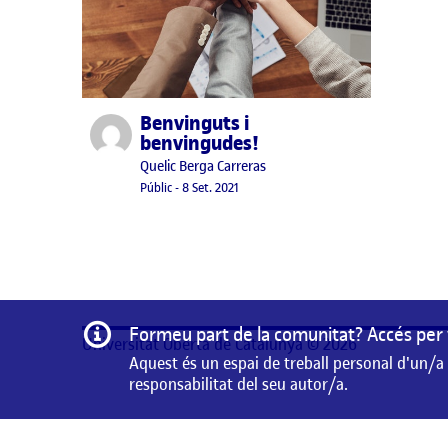
Benvinguts i
Publicat per
benvingudes!
Publicat per
Quelic Berga Carreras
Visibilitat:
Data de publicació
8 setembre, 2021 11:10 pm
Públic
-
8 Set. 2021
Informació
Formeu part de la comunitat? Accés per 
Universitat Oberta de Catalunya © 2026
Aquest és un espai de treball personal d'un/a
responsabilitat del seu autor/a.
Aquest és un espai de treball personal d'un/a estudiant 