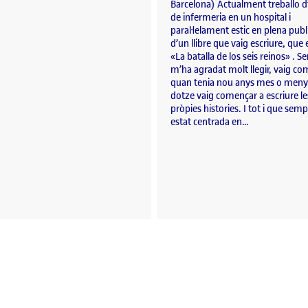
Barcelona) Actualment treballo d’
de infermeria en un hospital i
paral·lelament estic en plena publ
d’un llibre que vaig escriure, que 
«La batalla de los seis reinos» . 
m’ha agradat molt llegir, vaig c
quan tenia nou anys mes o menys,
dotze vaig començar a escriure l
pròpies histories. I tot i que sem
estat centrada en…