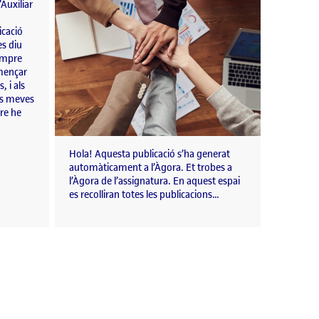
Auxiliar
icació
es diu
Sempre
omençar
 i als
es meves
pre he
Hola! Aquesta publicació s’ha generat
automàticament a l’Àgora. Et trobes a
l’Àgora de l’assignatura. En aquest espai
es recolliran totes les publicacions…