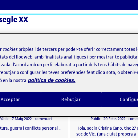
 segle XX
ActiFolios
Aj
ir
cookies
pròpies i de tercers per poder-te oferir correctament totes 
tats del lloc web, amb finalitats analítiques i per mostrar-te publicita
tzada d'acord amb un perfil elaborat a partir dels teus hàbits de nave
rebutjar o configurar les teves preferències fent clic a sota, o obtenir
ó en la nostra
política de cookies.
Acceptar
Rebutjar
Configu
Reflexió Incerta glòria
Sense títol
per
Publicat per
Publicat per
Publicat per
Maria Rosa Nonell Valle
Cristina Cano Paracolls
IA – ROGER ANGLÈS
Visibilitat:
Data de publicació
el Reflexió Incerta glòria
Visibilitat:
Data de publicació
Públic
-
7 Maig 2022
-
comentari
Públic
-
20 Febr. 2022
-
comen
atura, guerra i conflicte personal …
Hola, soc la Cristina Cano, tinc 27 
soc de Vic, (una ciutat propera a