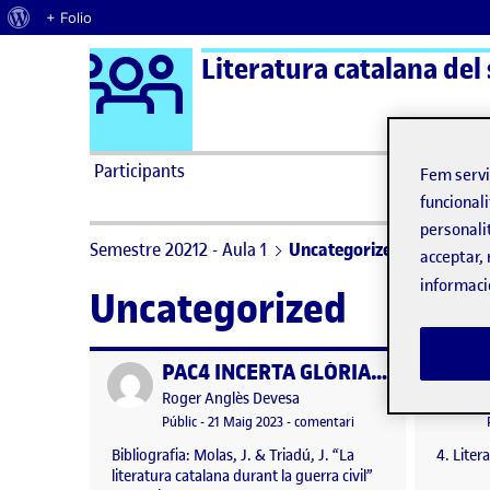
Quant al WordPress
+ Folio
Logo Ágora
Literatura catalana del
Saltar al contingut
Participants
Fem serv
funcionali
personali
Semestre 20212 - Aula 1
Uncategorized
acceptar, 
informaci
Uncategorized
PAC4 INCERTA GLÒRIA – ROGER ANGLÈS
Publicat per
Publicat 
Publicat per
Roger Anglès Devesa
Visibilitat:
Data de publicació
5 juny, 2023 7:55 pm
el PAC4 INCERTA GLÒR
Públic
-
21 Maig 2023
-
comentari
Bibliografia: Molas, J. & Triadú, J. “La
4. Liter
literatura catalana durant la guerra civil”