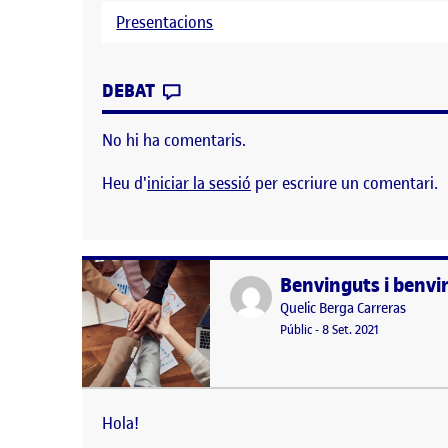
Presentacions
CONTRIBUTION
0
EL SENSE TÍTOL
DEBAT
No hi ha comentaris.
Heu d'
iniciar la sessió
per escriure un comentari.
Benvinguts i benvi
Publicat per
Publicat per
Quelic Berga Carreras
Visibilitat:
Data de publicació
8 setembre, 
Públic
-
8 Set. 2021
Hola! Aquesta publicació s’h
relacionades amb les activit
Hola!