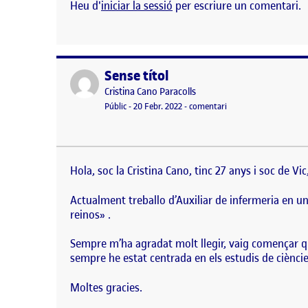
Heu d'
iniciar la sessió
per escriure un comentari.
Sense títol
Publicat per
Publicat per
Cristina Cano Paracolls
Visibilitat:
Data de publicació
el Sense títol
Públic
-
20 Febr. 2022
-
comentari
Hola, soc la Cristina Cano, tinc 27 anys i soc de V
publicació d’un llibre que vaig escriure, que es di
Hola, soc la Cristina Cano, tinc 27 anys i soc de Vi
Actualment treballo d’Auxiliar de infermeria en un h
reinos» .
Sempre m’ha agradat molt llegir, vaig començar qu
sempre he estat centrada en els estudis de ciènci
Moltes gracies.