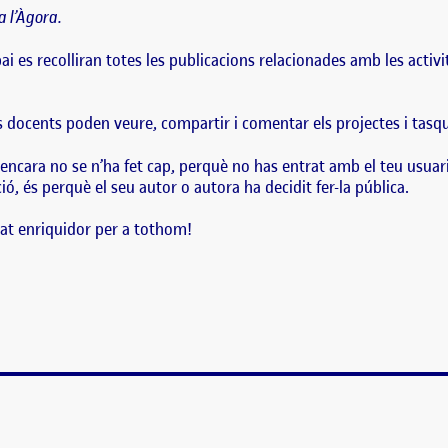
 l’Àgora.
ai es recolliran totes les publicacions relacionades amb les acti
ls docents poden veure, compartir i comentar els projectes i tasq
encara no se n’ha fet cap, perquè no has entrat amb el teu usuar
ó, és perquè el seu autor o autora ha decidit fer-la pública.
at enriquidor per a tothom!
!