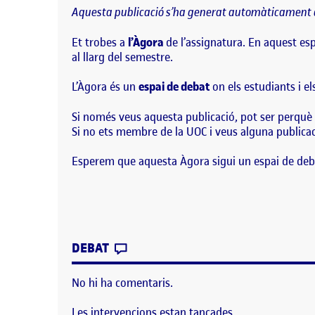
Aquesta publicació s’ha generat automàticament a
Et trobes a
l’Àgora
de l’assignatura. En aquest esp
al llarg del semestre.
L’Àgora és un
espai de debat
on els estudiants i e
Si només veus aquesta publicació, pot ser perquè 
Si no ets membre de la UOC i veus alguna publicaci
Esperem que aquesta Àgora sigui un espai de deb
CONTRIBUTION
0
EL BENVINGUTS I BENVINGUDES
DEBAT
No hi ha comentaris.
Les intervencions estan tancades.