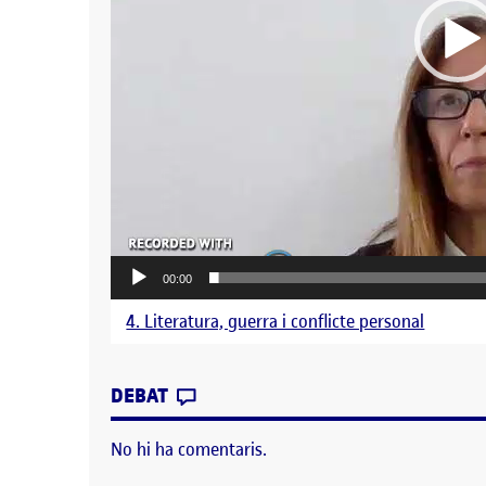
00:00
4. Literatura, guerra i conflicte personal
CONTRIBUTION
0
EL REFLEXIÓ INCERTA GLÒRIA
DEBAT
No hi ha comentaris.