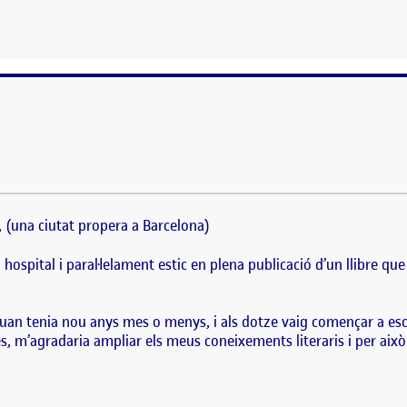
ic, (una ciutat propera a Barcelona) Actualment treballo d’Auxiliar de infermer
u «La batalla de los seis reinos» . Sempre m’ha…
c, (una ciutat propera a Barcelona)
ospital i paral·lelament estic en plena publicació d’un llibre que 
an tenia nou anys mes o menys, i als dotze vaig començar a escri
es, m’agradaria ampliar els meus coneixements literaris i per ai