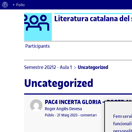
Quant al WordPress
+ Folio
Logo Ágora
Literatura catalana del
Saltar al contingut
Participants
Semestre 20212 - Aula 1
Uncategorized
Uncategorized
PAC4 INCERTA GLÒRIA – ROGER A
Publicat per
Publicat per
Roger Anglès Devesa
Visibilitat:
Data de publicació
5 juny, 2023 7:55 pm
el PAC4 INCERTA GLÒ
Públic
-
21 Maig 2023
-
comentari
Fem serv
funcionali
personali