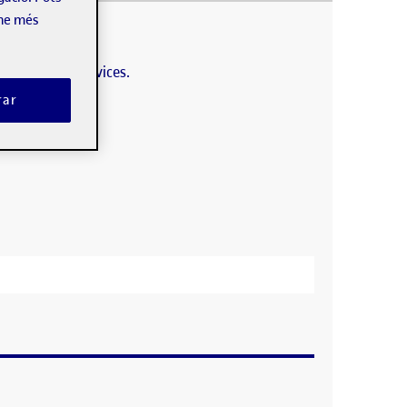
mpillo i Guajardo, M. “La guerra civil en la narrativa
ex Susanna…
-ne més
r on kaltura services.
rar