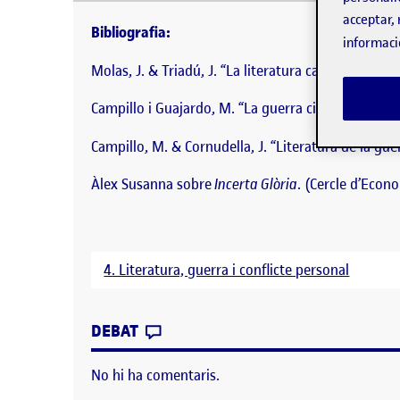
Bibliografia: Molas, J. & Triadú, J. “La literatura 
catalana”. Catalan Historical Review, 2011, pàg. 257
acceptar, 
Bibliografia:
informaci
Molas, J. & Triadú, J. “La literatura catalana dura
Campillo i Guajardo, M. “La guerra civil en la narra
Campillo, M. & Cornudella, J. “Literatura de la guerra
Àlex Susanna sobre
Incerta Glòria
. (Cercle d’Econ
4. Literatura, guerra i conflicte personal
CONTRIBUTION
0
EL PAC4 INCERTA GLÒRIA – ROG
DEBAT
No hi ha comentaris.