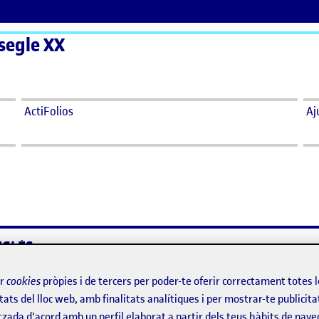
 segle XX
ActiFolios
Aj
NGLÈS
RIA – ROGER ANGLÈS
ir
cookies
pròpies i de tercers per poder-te oferir correctament totes 
tats del lloc web, amb finalitats analítiques i per mostrar-te publicita
tzada d'acord amb un perfil elaborat a partir dels teus hàbits de nave