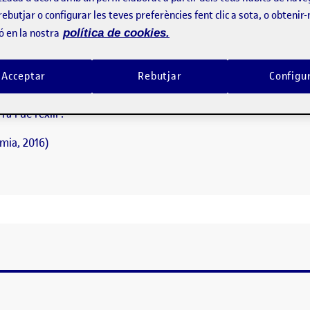
catalana durant la guerra civil” (Enregistrament. Ateneu Barcelonès, 1986). Ca
-268. Campillo, M. & Cornudella, J. “Literatura de la guerra i de l’exili”. Àl
rebutjar o configurar les teves preferències fent clic a sota, o obtenir
ó en la nostra
política de cookies.
nt la guerra civil” (Enregistrament. Ateneu Barcelonès, 1986). Erro
Acceptar
Rebutjar
Configu
tiva catalana”. Catalan Historical Review, 2011, pàg. 257-268.
 i de l’exili”.
omia, 2016)
ER ANGLÈS