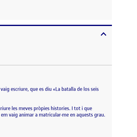
expandir / con
ia en un hospital i paral·lelament estic en plena
vaig escriure, que es diu «La batalla de los seis
ure les meves pròpies histories. I tot i que
xò em vaig animar a matricular-me en aquests grau.