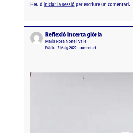
Heu d'
iniciar la sessió
per escriure un comentari.
Reflexió Incerta glòria
Publicat per
Publicat per
Maria Rosa Nonell Valle
Visibilitat:
Data de publicació
el Reflexió Incerta glòri
Públic
-
7 Maig 2022
-
comentari
4. Literatura, guerra i conflicte personal …
Reproductor
de
vídeo